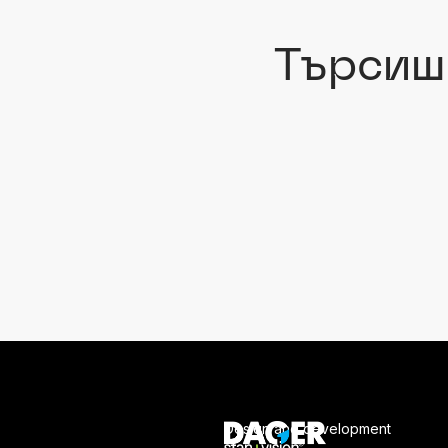
Т
ъ
р
с
и
ш
Design and development