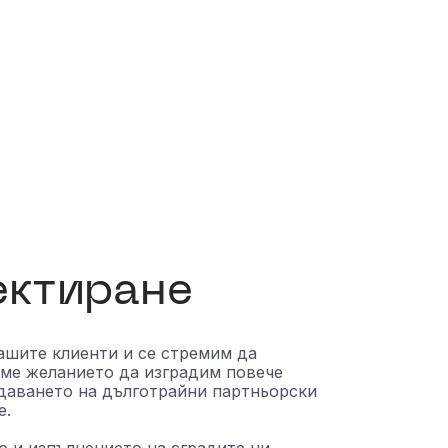
ектиране
ашите клиенти и се стремим да
аме желанието да изградим повече
здаването на дълготрайни партньорски
е.