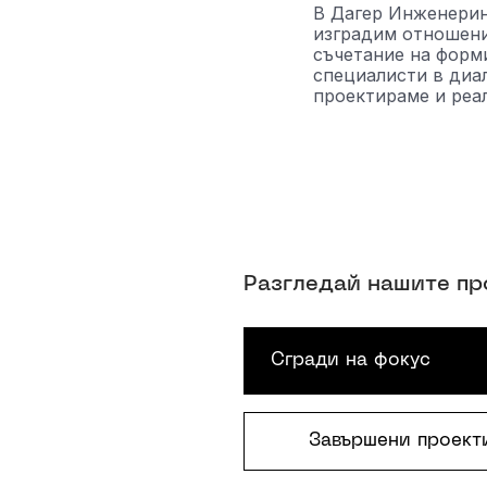
В Дагер Инженерин
изградим отношения
съчетание на форми
специалисти в диал
проектираме и реа
Р
а
з
г
л
е
д
а
й
н
а
ш
и
т
е
п
р
С
г
р
а
д
и
н
а
ф
о
к
у
с
Завършени проект