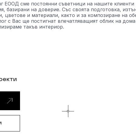
г ЕООД сме постоянни съветници на нашите клиенти 
, базирани на доверие. Със своята подготовка, изтън
, цветове и материали, както и за композиране на о
ог с Вас ще постигнат впечатляващият облик на дома
лизираме такъв интериор.
о
е
к
т
и
и