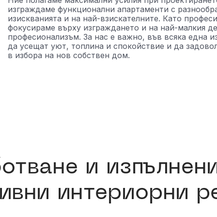
Ние полагаме максимални усилия при проектирането
изграждаме функционални апартаменти с разнообра
изискванията и на най-взискателните. Като професи
фокусираме върху изграждането и на най-малкия де
професионализъм. За нас е важно, във всяка една и
да усещат уют, топлина и спокойствие и да задов
в избора на нов собствен дом.
отване и изпълнени
ивни интериорни р