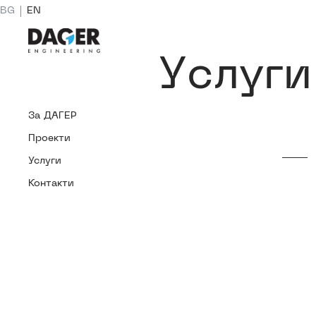
BG
EN
BG
EN
У
с
л
у
г
и
За
ДАГЕР
За
Проекти
ДАГЕР
Проекти
Услуги
Услуги
Контакти
Контакти