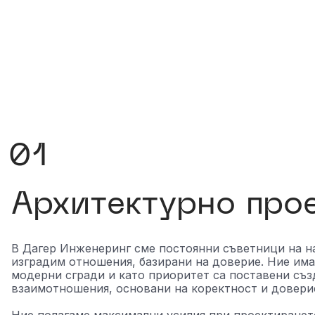
01
Архитектурно про
В Дагер Инженеринг сме постоянни съветници на н
изградим отношения, базирани на доверие. Ние им
модерни сгради и като приоритет са поставени съ
взаимотношения, основани на коректност и довери