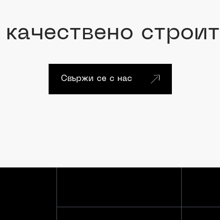
к
а
ч
е
с
т
в
е
н
о
с
т
р
о
и
т
С
в
ъ
р
ж
и
с
е
с
н
а
с