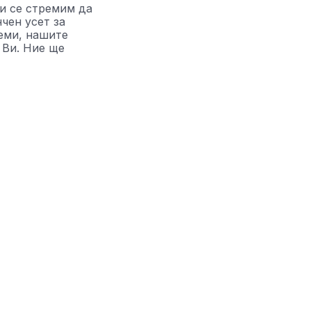
и се стремим да
чен усет за
беми, нашите
 Ви. Ние ще