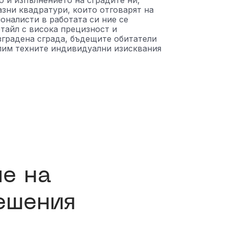
 и изпълнението на сградите ни,
зни квадратури, които отговарят на
оналисти в работата си ние се
тайл с висока прецизност и
зградена сграда, бъдещите обитатели
олим техните индивидуални изисквания
е на
ешения