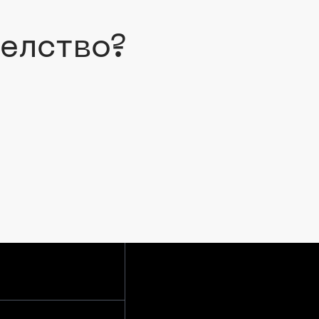
е
л
с
т
в
о
?