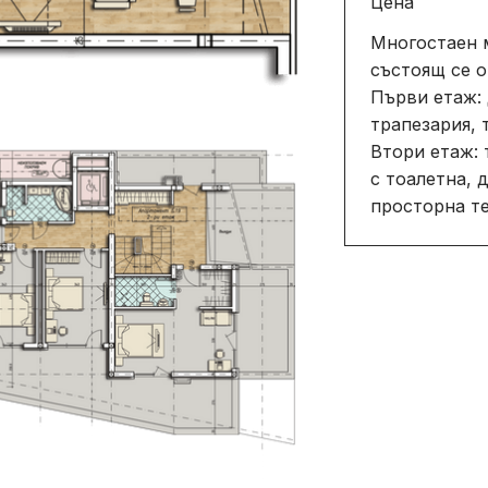
Цена
Многостаен м
състоящ се о
Първи етаж: 
трапезария, 
Втори етаж: 
с тоалетна,
просторна те