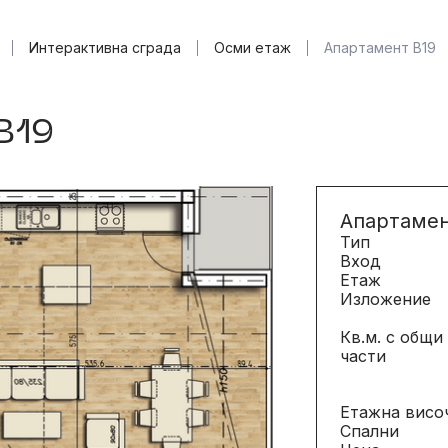
Интерактивна
сграда
Осми
етаж
Апартамент B19
Интерактивна
сграда
Осми
етаж
B
1
9
Апартамен
Тип
Вход
Етаж
Изложение
Кв.м. с общи
части
Етажна висо
Спални