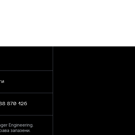
ти
Контакти
88 870 126
er Engineering.
рава запазени.