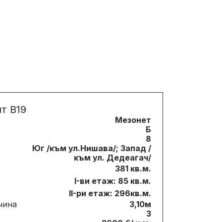
т B19
Мезонет
Б
8
Юг /към ул.Нишава/; Запад /
към ул. Дедеагач/
381 кв.м.
I-ви етаж: 85 кв.м.
II-ри етаж: 296кв.м.
чина
3,10м
3