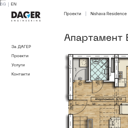
BG
EN
BG
EN
Проекти
Nishava
Residence
Проекти
Nishava
Residence
А
п
а
р
т
а
м
е
н
т
За
ДАГЕР
За
Проекти
ДАГЕР
Проекти
Услуги
Услуги
Контакти
Контакти