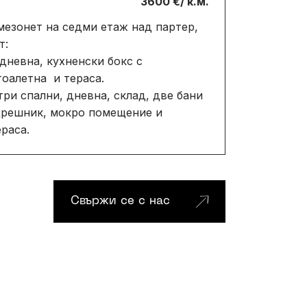
3600 €/ к.м.
езонет на седми етаж над партер,
т:
дневна, кухненски бокс с
тоалетна и тераса.
три спални, дневна, склад, две бани
 дрешник, мокро помещение и
раса.
С
в
ъ
р
ж
и
с
е
с
н
а
с